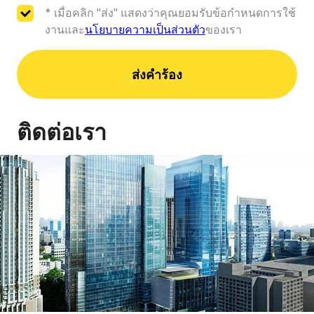
ลดการใช้พลังงาน
* เมื่อคลิก "ส่ง" แสดงว่าคุณยอมรับข้อกำหนดการใช้
งานและ
นโยบายความเป็นส่วนตัว
ของเรา
ผลกระทบเชิงบวกทางเศรษฐกิจของการใช้หุ่นยนต์ทำให้
สำเร็จได้โดยการเร่งกำลังการผลิต และเพิ่มความมั่นใจใน
ส่งคำร้อง
ความต่อเนื่องของกระบวนการทางเทคโนโลยี (ดำเนินการ
ได้ตลอด 24 ชั่วโมงทุกวัน) การอนุรักษ์ทรัพยากร ลด
เปอร์เซ็นต์ของข้อบกพร่อง ปรับปรุงลักษณะคุณภาพของ
ติดต่อเรา
ผลิตภัณฑ์ (ส่วนประกอบ)
ผู้เชี่ยวชาญ Robotec จะช่วยเลือกการใช้หุ่นยนต์ใน
Kuka Cobot KUKA LBR iiwa 7 R800
กระบวนการผลิตของคุณ:
เราจะคำนวณผลกระทบทางเศรษฐกิจของการทำหุ่น
ยนต์พ่นสี ศึกษาเงื่อนไขการผลิตเพื่อกำหนดความเป็น
ไปได้และความจำเป็นของการแนะนำหุ่นยนต์
เราจะออกแบบโมเดลโซลูชันหุ่นยนต์ในสภาพแวดล้อม
เสมือนจริงในรูปแบบ 3 มิติ
เราจะทดสอบอุปกรณ์ในสภาพจริง ติดตั้ง กำหนดค่า