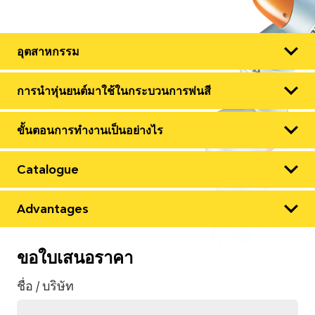
อุตสาหกรรม
การนำหุ่นยนต์มาใช้ในกระบวนการพ่นสี
ขั้นตอนการทำงานเป็นอย่างไร
การนำหุ่นยนต์มาใช้ในกระบวนการผลิตของคุณ คุณ
จะสามารถบรรลุสิ่งต่าง ๆ ดังนี้:
Catalogue
หุ่นยนต์อุตสาหกรรมใช้สี เคลือบเงา กาว และผลิตภัณฑ์
การปรับปรุงตัวชี้วัดประสิทธิภาพทางเศรษฐกิจ
ฉลาก ก่อนเริ่มงาน ผู้ปฏิบัติงานจะกำหนดค่าซอฟต์แวร์ ตั้ง
ค่าพารามิเตอร์การพ่นสีที่จำเป็น เช่น ความกว้างของพื้นที่
Advantages
ปรับปรุงคุณภาพ
พิกัดของโซนการพ่น แรงดันของสีและการจ่ายสารเคลือบ
เงา ความถี่ของการใช้ และอื่น ๆ
การเพิ่มประสิทธิภาพของกระบวนการผลิต
หุ่นยนต์ช่วยลดการใช้สีและสารเคลือบเงา ประโยชน์
ขอใบเสนอราคา
ของการประหยัดดังกล่าวสามารถเข้าถึงได้ถึง 30%
การพ่นสีวัสดุขนาดใหญ่ หุ่นยนต์จะเคลื่อนที่ไปรอบ ๆ (ใน
การปรับปรุงความปลอดภัยของบุคลากร
เมื่อเทียบกับการทำสีแบบแมนนวล
ชื่อ / บริษัท
ลักษณะวงกลมหรือแกนเชิงเส้น (แทร็ก)) หุ่นยนต์จะจับล้อ
รถยนต์และชิ้นส่วนสามมิติอื่น ๆ ไปวางไว้ในห้องพ่นสีพิเศษ
ธุรกิจของคุณได้รับประโยชน์อะไรอีกบ้าง:
Robotec จะช่วยติดตั้งและเปิดตัวอุปกรณ์ที่ออกแบบตาม