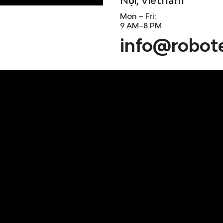
Mon – Fri:
9 AM–8 PM
info@robot