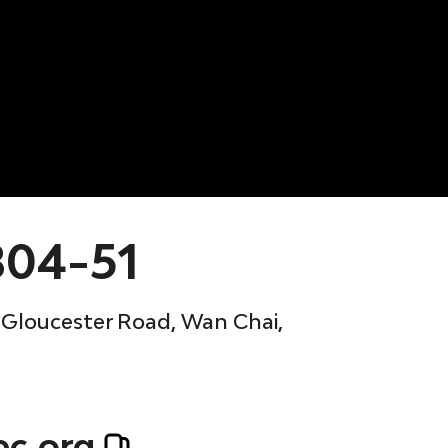
804-51
7 Gloucester Road, Wan Chai,
ec.org