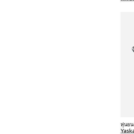
หุ่นย
Yask