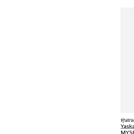
หุ่นย
Yask
MYS