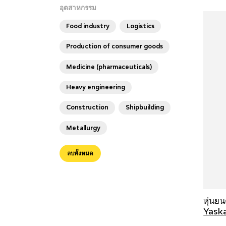
อุตสาหกรรม
Food industry
Logistics
Production of consumer goods
Medicine (pharmaceuticals)
Heavy engineering
Construction
Shipbuilding
Metallurgy
ลบทั้งหมด
หุ่นย
Yask