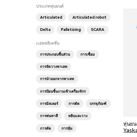
ประเภทหุ่นยนต์
Articulated
Articulated robot
Delta
Palletizing
SCARA
เเอพพลิเคชั่น
การประกอบชิ้นส่วน
การเชื่อม
การจัดวางพาเลท
การนำออกจากพาเลท
การป้อนชิ้นงานเข้าเครื่องจักร
การมิลเลอร์
การตัด
บรรจุภัณฑ์
การพ่นทาสี
หยิบเเละวาง
หุ่นย
การดัด
การหุ้ม
Yask