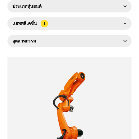
3000-3500
3500+
< 1
1-10
10-20
20-50
50-100
ประเภทหุ่นยนต์
100-200
200+
Articulated
Articulated robot
Delta
เเอพพลิเคชั่น
1
Palletizing
SCARA
การประกอบชิ้นส่วน
การเชื่อม
อุตสาหกรรม
การจัดวางพาเลท
การนำออกจากพาเลท
Food industry
Logistics
การป้อนชิ้นงานเข้าเครื่องจักร
การมิลเลอร์
Production of consumer goods
การตัด
บรรจุภัณฑ์
การพ่นทาสี
Medicine (pharmaceuticals)
หยิบเเละวาง
การดัด
การหุ้ม
Heavy engineering
Construction
Shipbuilding
Metallurgy