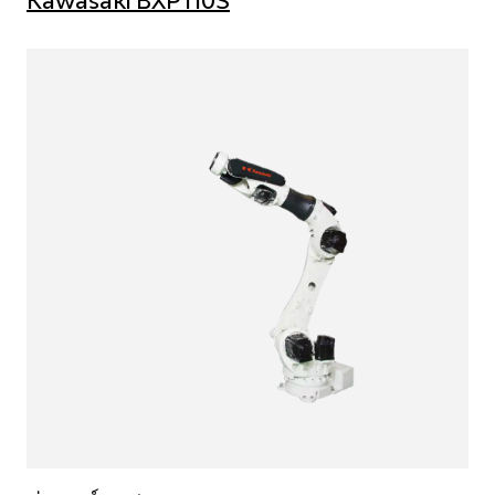
Kawasaki BXP110S