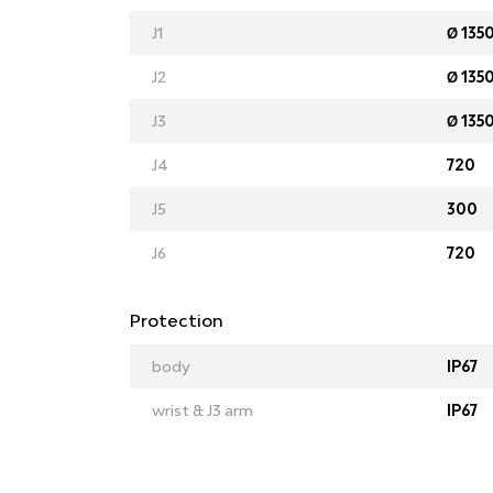
J1
Ø 1350
J2
Ø 1350
J3
Ø 1350
J4
720
J5
300
J6
720
Protection
body
IP67
wrist & J3 arm
IP67