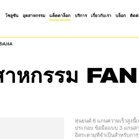
โซลูชัน
อุตสาหกรรม
แค็ตตาล็อก
บริการ
เกี่ยวกับเรา
บล็อก
ติดต
3iA/6A
3iA/6A
อุตสาหกรรม F
หุ่นยนต์ 6 แกนความเร็วสูงน
ประกอบ ข้อมือแบบ 3 แกนสาม
อิสระตามที่จำเป็นสำหรับก