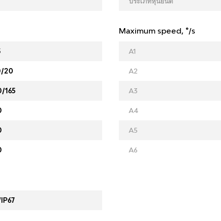
ประเภทหุ่นยนต์
Maximum speed, °/s
5
A1
0/20
A2
0/165
A3
0
A4
0
A5
0
A6
/IP67