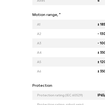
Axes
6
Motion range, °
A1
± 18
A2
- 13
A3
- 10
A4
± 35
A5
± 12
A6
± 35
Protection
Protection rating (IEC 60529)
IP65
Protection rating, robot wrist