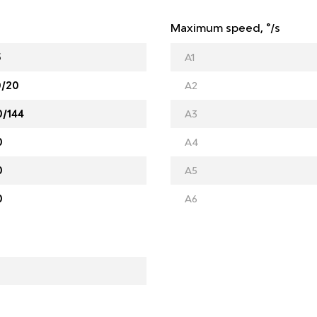
Maximum speed, °/s
5
A1
0/20
A2
0/144
A3
0
A4
0
A5
0
A6