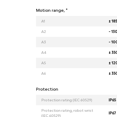
Motion range, °
A1
± 18
A2
- 13
A3
- 10
A4
± 35
A5
± 12
A6
± 35
Protection
Protection rating (IEC 60529)
IP65
Protection rating, robot wrist
IP67
(IEC 60529)