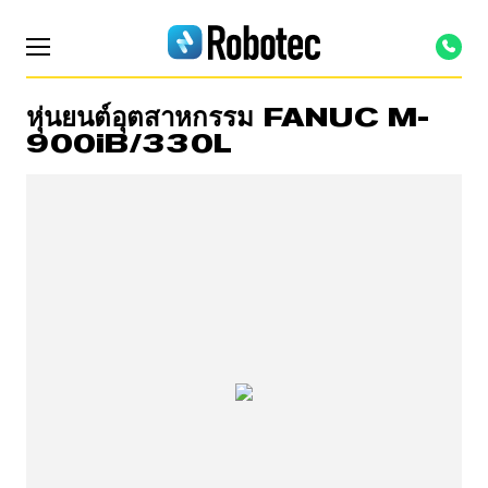
หุ่นยนต์อุตสาหกรรม FANUC M-
900iB/330L