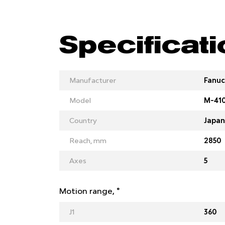
Specificat
Manufacturer
Fanuc
Model
M-410
Country
Japan
Reach, mm
2850
Axes
5
Motion range, °
J1
360