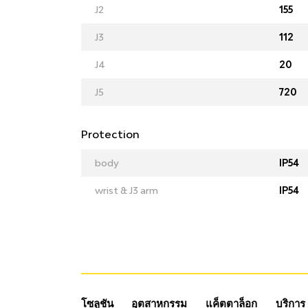
J2
155
J3
112
J4
20
J5
720
Protection
body
IP54
wrist & J3 arm
IP54
โซลูชัน
อุตสาหกรรม
แค็ตตาล็อก
บริการ