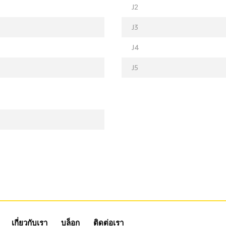
J2
J3
J4
J5
เกี่ยวกับเรา
บล็อก
ติดต่อเรา