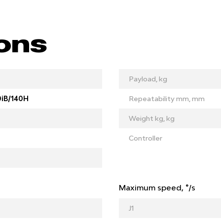
ions
Payload, kg
iB/140H
Repeatability mm, mm
Weight kg, kg
Controller
Maximum speed, °/s
J1