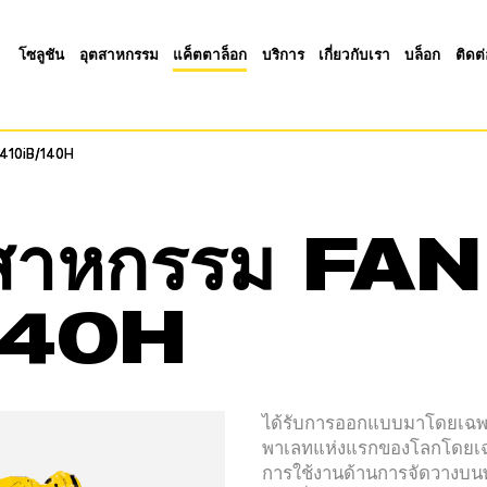
โซลูชัน
อุตสาหกรรม
แค็ตตาล็อก
บริการ
เกี่ยวกับเรา
บล็อก
ติดต
410iB/140H
410iB/140H
อุตสาหกรรม F
140H
ได้รับการออกแบบมาโดยเฉพา
พาเลทแห่งแรกของโลกโดยเฉพ
การใช้งานด้านการจัดวางบนพ