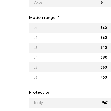
Axes
6
Motion range, °
J1
360
J2
360
J3
540
J4
380
J5
360
J6
450
Protection
body
IP67