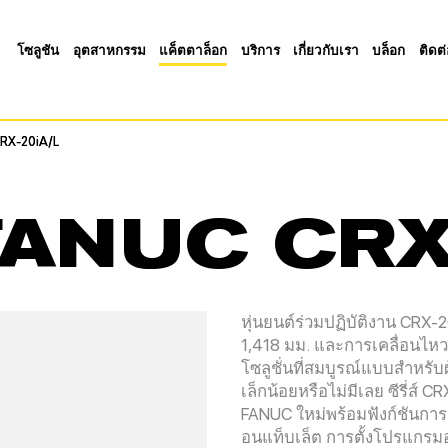
โซลูชัน
อุตสาหกรรม
แค็ตตาล็อก
บริการ
เกี่ยวกับเรา
บล็อก
ติดต
RX-20iA/L
RX-20iA/L
FANUC CRX
หุ่นยนต์ร่วมปฏิบัติงาน CRX-2
1,418 มม. และการเคลื่อนไหวพ
โซลูชั่นที่สมบูรณ์แบบสำหรับผ
เล็กน้อยหรือไม่มีเลย ซีรี่ส
FANUC ใหม่พร้อมฟังก์ชันกา
อนแท็บเล็ต การตั้งโปรแกรม