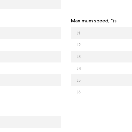
Maximum speed, °/s
J1
J2
J3
J4
J5
J6