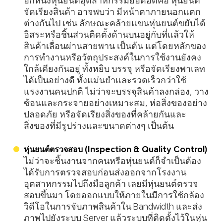
อีกหนึ่งหุ่นยนต์อุตสาหกรรมยอดฮิตคือ หุ่นยนต์
จัดเรียงสินค้า อาจพบว่า มีหน้าตาภายนอกแตก
ต่างกันไป เช่น ลักษณะคล้ายแขนหุ่นยนต์ขยับได้
อิสระหรือชิ้นส่วนติดตั้งด้านบนอยู่กับที่แล้วให้
สินค้าเลื่อนผ่านสายพาน เป็นต้น แต่โดยหลักของ
การทำงานหรือวัตถุประสงค์ในการใช้งานยังคง
ใกล้เคียงกันอยู่ ทั้งหยิบ บรรจุ หรือจัดเรียงพาเลท
ได้เป็นอย่างดี ทั้งแม่นยำและรวดเร็วกว่าใช้
แรงงานคนปกติ ไม่ว่าจะบรรจุสินค้าลงกล่อง, วาง
ซ้อนและกระจายอย่างเหมาะสม, ห่อสิ่งของอย่าง
ปลอดภัย หรือจัดเรียงสิ่งของที่คล้ายกันและ
สิ่งของที่มีรูปร่างและขนาดต่างๆ เป็นต้น
หุ่นยนต์ตรวจสอบ (Inspection & Quality Control)
ไม่ว่าจะชิ้นงานจากคนหรือหุ่นยนต์ก็จำเป็นต้อง
ได้รับการตรวจสอบก่อนส่งออกจากโรงงาน
อุตสาหกรรมไปถึงมือลูกค้า เลยมีหุ่นยนต์ตรวจ
สอบขึ้นมา โดยออกแบบให้ภายในมีการใช้กล้อง
วิดีโอในการจับภาพสินค้าใน Bandwidth และส่ง
ภาพไปยังระบบ Server แล้วระบบที่ติดตั้งไว้ในหุ่น