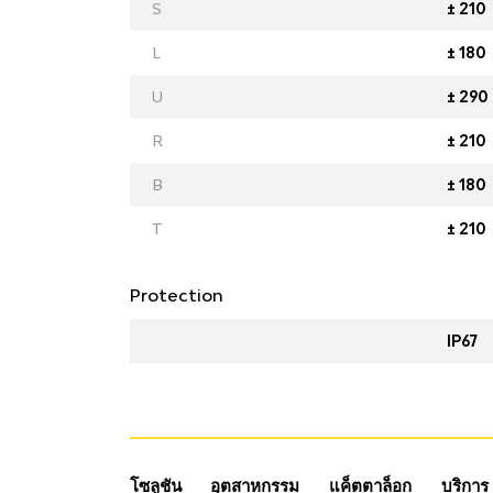
S
± 210
L
± 180
U
± 290
R
± 210
B
± 180
T
± 210
Protection
IP67
โซลูชัน
อุตสาหกรรม
แค็ตตาล็อก
บริการ