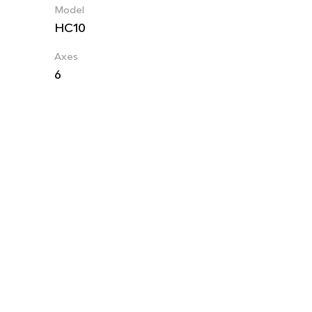
Model
HC10
Axes
6