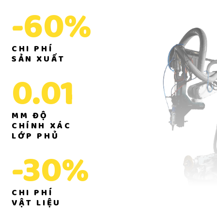
-60%
CHI PHÍ
SẢN XUẤT
0.01
MM ĐỘ
CHÍNH XÁC
LỚP PHỦ
-30%
CHI PHÍ
VẬT LIỆU