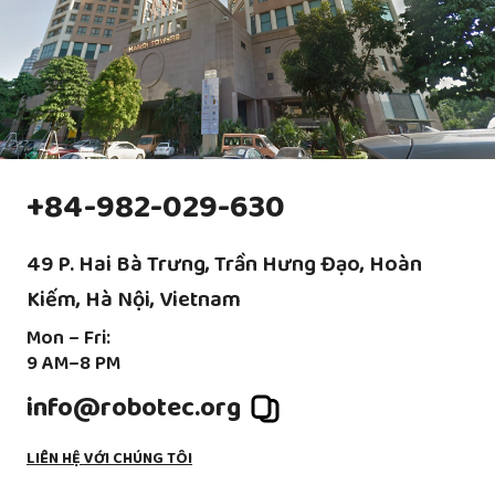
+84-982-029-630
49 P. Hai Bà Trưng, Trần Hưng Đạo, Hoàn
Kiếm, Hà Nội, Vietnam
Robot xếp pallet FANUC R-2000iC/125L
Mon – Fri:
9 AM–8 PM
info@robotec.org
LIÊN HỆ VỚI CHÚNG TÔI