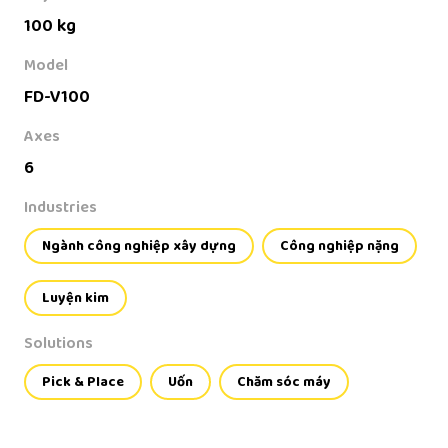
100 kg
Model
FD-V100
Axes
6
Industries
Ngành công nghiệp xây dựng
Công nghiệp nặng
Luyện kim
Solutions
Pick & Place
Uốn
Chăm sóc máy