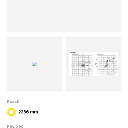
Reach
2236 mm
Payload