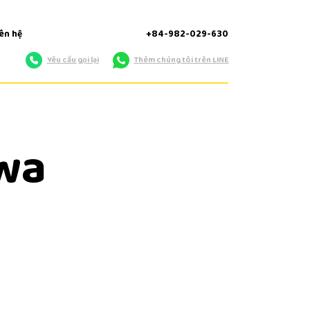
iên hệ
+84-982-029-630
Yêu cầu gọi lại
Thêm chúng tôi trên LINE
wa