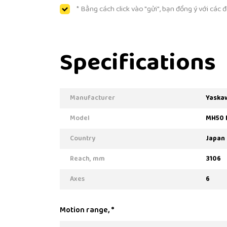
* Bằng cách click vào "gửi", bạn đồng ý với các
Specifications
Manufacturer
Yaska
Model
MH50 I
Country
Japan
Reach, mm
3106
Axes
6
Motion range, °