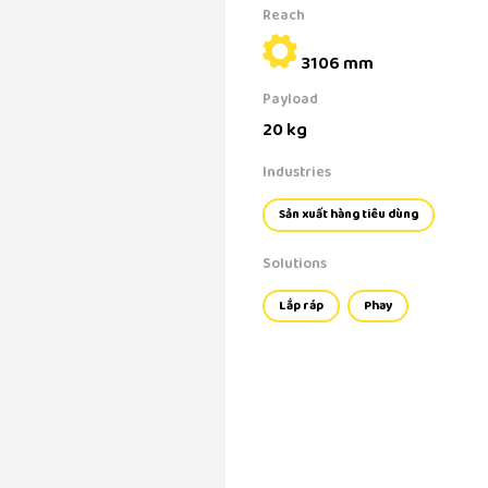
Reach
3106 mm
Payload
20 kg
Industries
Sản xuất hàng tiêu dùng
Solutions
Lắp ráp
Phay