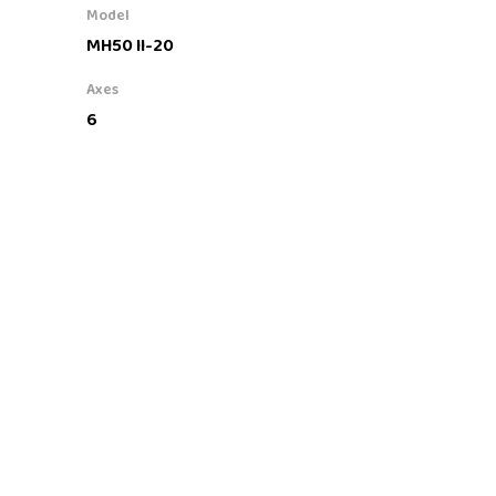
Model
MH50 II-20
Axes
6