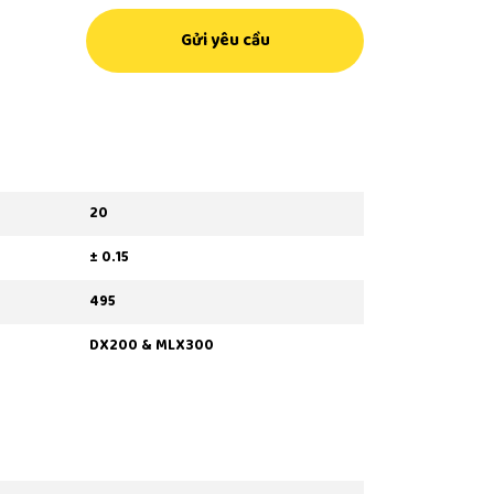
Gửi yêu cầu
20
± 0.15
495
DX200 & MLX300