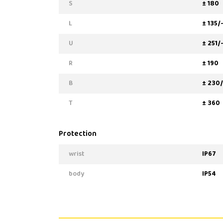
S
± 180
L
± 135/
U
± 251/
R
± 190
B
± 230/
T
± 360
Protection
wrist
IP67
body
IP54