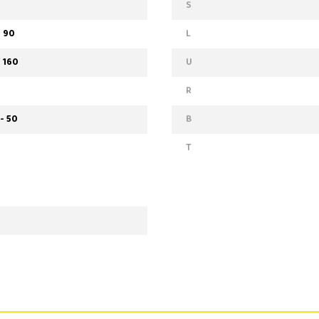
S
- 90
L
- 160
U
R
- 50
B
T