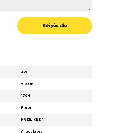
Gửi yêu cầu
420
± 0.08
1704
Floor
KR C5; KR C4
Articulated