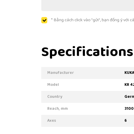
* Bằng cách click vào "gửi", bạn đồng ý với 
Specifications
Manufacturer
KUK
Model
KR 4
Country
Ger
Reach, mm
3100
Axes
6