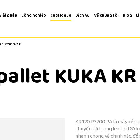
Giải pháp
Công nghiệp
Catalogue
Dịch vụ
Về chúng tôi
Blog
L
20 R3100-2 F
20 R3100-2 F
pallet KUKA KR
KR 120 R3200 PA là máy xếp p
chuyển tải trọng lên tới 120 
nhanh chóng và chính xác, đồn