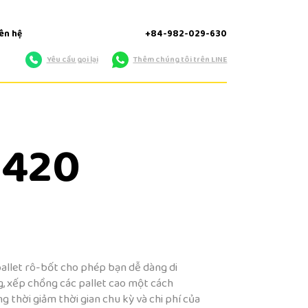
iên hệ
+84-982-029-630
Yêu cầu gọi lại
Thêm chúng tôi trên LINE
 420
allet rô-bốt cho phép bạn dễ dàng di
kg, xếp chồng các pallet cao một cách
g thời giảm thời gian chu kỳ và chi phí của