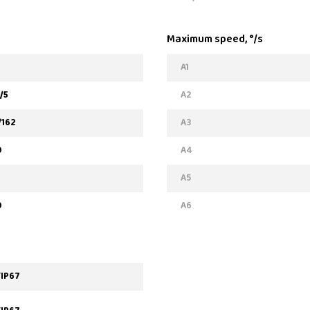
Maximum speed, °/s
A1
/5
A2
/162
A3
0
A4
0
A5
0
A6
/IP67