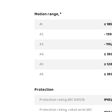
Motion range, °
A1
± 185
A2
- 130
A3
- 110
A4
± 35
A5
± 12
A6
± 35
Protection
Protection rating (IEC 60529)
IP65
Protection rating, robot wrist (IEC