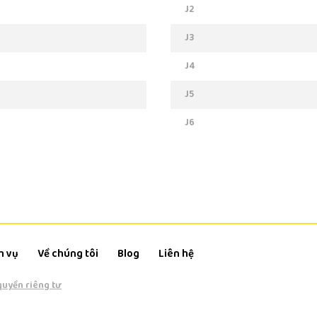
J2
J3
J4
J5
J6
h vụ
Về chúng tôi
Blog
Liên hệ
quyền riêng tư