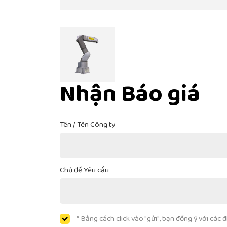
Nhận Báo giá
Tên / Tên Công ty
Chủ đề Yêu cầu
* Bằng cách click vào "gửi", bạn đồng ý với các