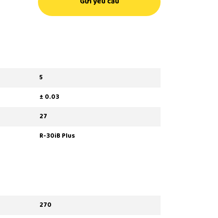
Gửi yêu cầu
5
± 0.03
27
R-30iB Plus
270