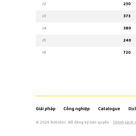
J2
230
J3
373
J4
380
J5
240
J6
720
Giải pháp
Công nghiệp
Catalogue
Dịc
© 2026 Robotec.
Đã đăng ký bản quyền
Chính sách 