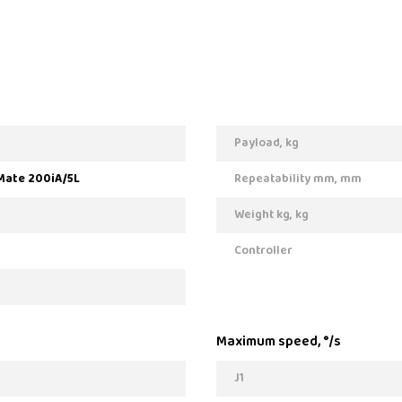
Payload, kg
Mate 200iA/5L
Repeatability mm, mm
Weight kg, kg
Controller
Maximum speed, °/s
J1