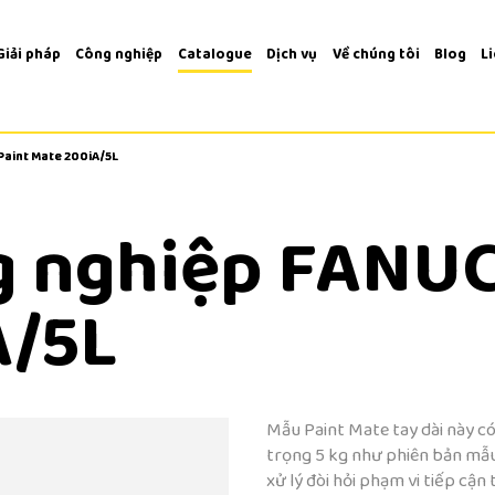
Giải pháp
Công nghiệp
Catalogue
Dịch vụ
Về chúng tôi
Blog
L
Paint Mate 200iA/5L
Paint Mate 200iA/5L
 nghiệp FANUC
A/5L
Mẫu Paint Mate tay dài này có
trọng 5 kg như phiên bản mẫu
xử lý đòi hỏi phạm vi tiếp cậ