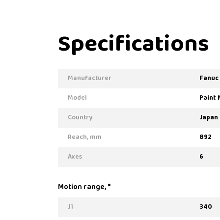
Specifications
Manufacturer
Fanuc
Model
Paint 
Country
Japan
Reach, mm
892
Axes
6
Motion range, °
J1
340