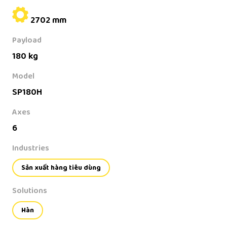
2702 mm
Payload
180 kg
Model
SP180H
Axes
6
Industries
Sản xuất hàng tiêu dùng
Solutions
Hàn