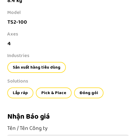
8.4 kg
Model
TS2-100
Axes
4
Industries
Sản xuất hàng tiêu dùng
Solutions
Lắp ráp
Pick & Place
Đóng gói
Nhận Báo giá
Tên / Tên Công ty