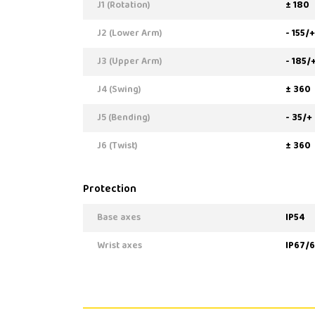
J1 (Rotation)
± 180
J2 (Lower Arm)
- 155/
J3 (Upper Arm)
- 185/
J4 (Swing)
± 360
J5 (Bending)
- 35/+
J6 (Twist)
± 360
Protection
Base axes
IP54
Wrist axes
IP67/