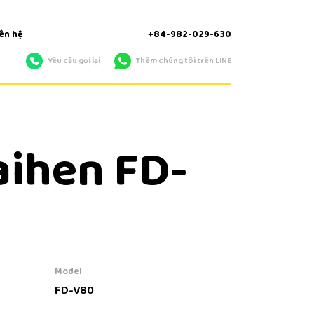
iên hệ
+84-982-029-630
Yêu cầu gọi lại
Thêm chúng tôi trên LINE
aihen FD-
Model
FD-V80