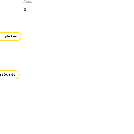
Axes
6
Luyện kim
 sóc máy