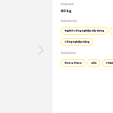
Payload
80 kg
Industries
Ngành công nghiệp xây dựng
Công nghiệp nặng
Solutions
Pick & Place
Uốn
Chăm