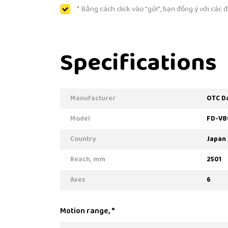
* Bằng cách click vào "gửi", bạn đồng ý với các
Specifications
Manufacturer
OTC D
Model
FD-V8
Country
Japan
Reach, mm
2501
Axes
6
Motion range, °