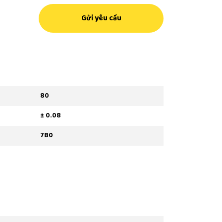
Gửi yêu cầu
80
± 0.08
780