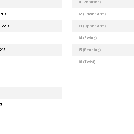
J1 (Rotation)
+ 90
J2 (Lower Arm)
+ 220
J3 (Upper Arm)
J4 (Swing)
 215
J5 (Bending)
J6 (Twist)
69