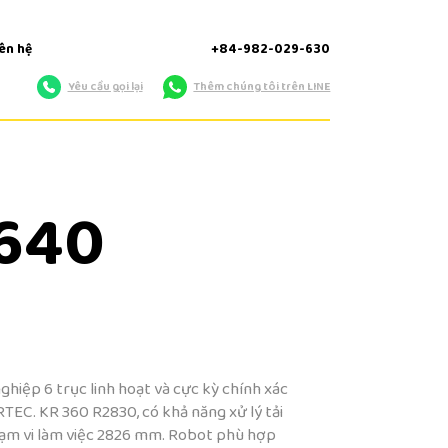
iên hệ
+84-982-029-630
Yêu cầu gọi lại
Thêm chúng tôi trên LINE
 640
hiệp 6 trục linh hoạt và cực kỳ chính xác
EC. KR 360 R2830, có khả năng xử lý tải
hạm vi làm việc 2826 mm. Robot phù hợp