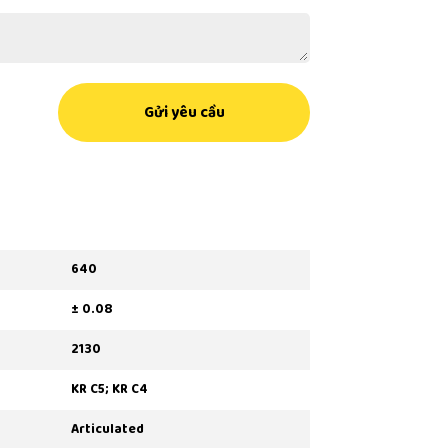
Gửi yêu cầu
640
± 0.08
2130
KR C5; KR C4
Articulated