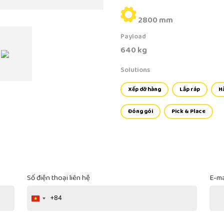
2800 mm
Payload
640 kg
Solutions
Xếp dỡ hàng
Lắp ráp
H
Đóng gói
Pick & Place
Số điện thoại liên hệ
E-ma
+84
Vietnam
+84