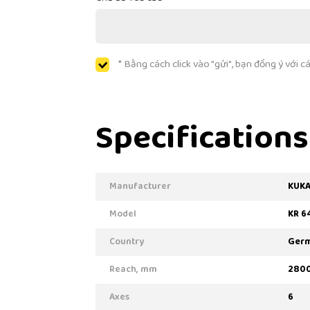
* Bằng cách click vào "gửi", bạn đồng ý với 
Specifications
Manufacturer
KUK
Model
KR 6
Country
Ger
Reach, mm
280
Axes
6