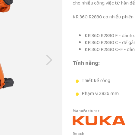
cho nhiều công việc từ hàn đế
KR 360 R2830 có nhiều phiên 
KR 360 R2830 F - dành 
KR 360 R2830 C - để gắ
KR 360 R2830 C-F - dàn
Tính năng:
Thiết kế rỗng
Phạm vi 2826 mm
Manufacturer
Reach