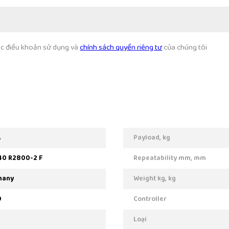
các điều khoản sử dụng và
chính sách quyền riêng tư
của chúng tôi
A
Payload, kg
40 R2800-2 F
Repeatability mm, mm
many
Weight kg, kg
0
Controller
Loại