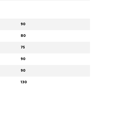
90
80
75
90
90
130