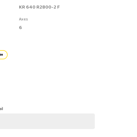
KR 640 R2800-2 F
Axes
6
àn
il