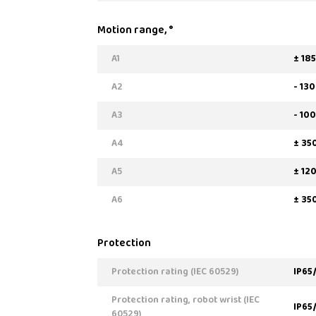
Motion range, °
A1
± 185
A2
- 13
A3
- 10
A4
± 35
A5
± 12
A6
± 35
Protection
Protection rating (IEC 60529)
IP65
Protection rating, robot wrist (IEC
IP65
60529)