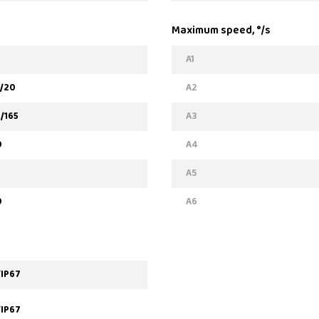
Maximum speed, °/s
A1
0/20
A2
0/165
A3
0
A4
0
A5
0
A6
/IP67
/IP67