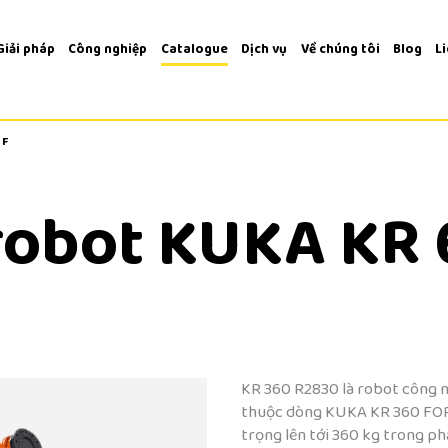
Giải pháp
Công nghiệp
Catalogue
Dịch vụ
Về chúng tôi
Blog
L
 F
 F
 robot KUKA KR
KR 360 R2830 là robot công ng
thuộc dòng KUKA KR 360 FORT
trọng lên tới 360 kg trong p