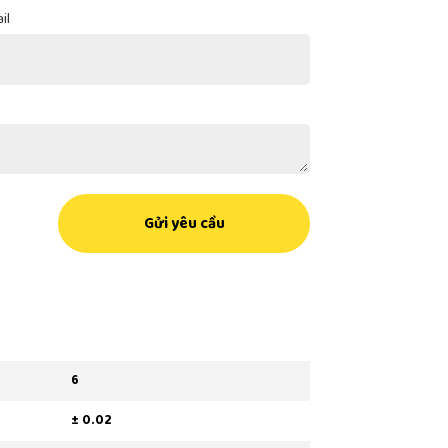
il
Gửi yêu cầu
6
± 0.02