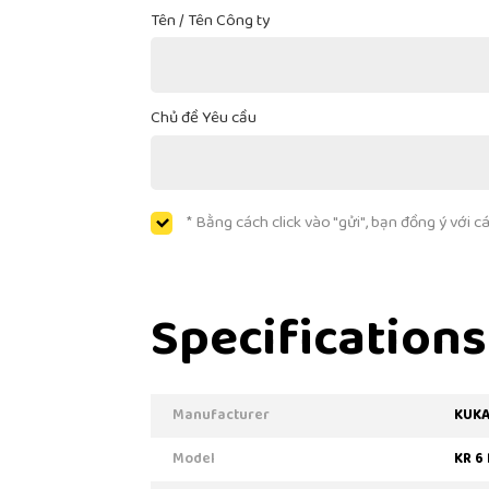
Tên / Tên Công ty
Chủ đề Yêu cầu
* Bằng cách click vào "gửi", bạn đồng ý với 
Specifications
Manufacturer
KUK
Model
KR 6