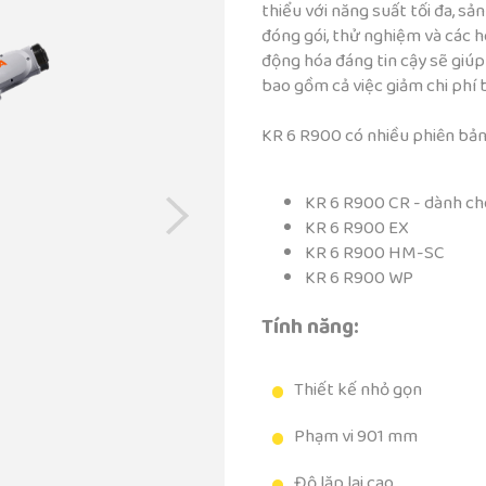
thiểu với năng suất tối đa, sản
đóng gói, thử nghiệm và các h
động hóa đáng tin cậy sẽ giúp 
bao gồm cả việc giảm chi phí b
KR 6 R900 có nhiều phiên bản
KR 6 R900 CR - dành c
KR 6 R900 EX
KR 6 R900 HM-SC
KR 6 R900 WP
Tính năng:
Thiết kế nhỏ gọn
Phạm vi 901 mm
Độ lặp lại cao