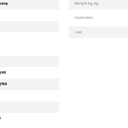
many
Weight kg, kg
Controller
Loại
0
0/45
/156
0
0