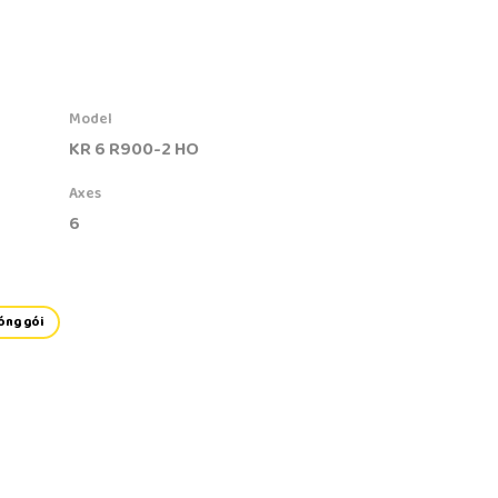
Model
KR 6 R900-2 HO
Axes
6
óng gói