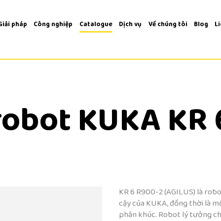
Giải pháp
Công nghiệp
Catalogue
Dịch vụ
Về chúng tôi
Blog
L
 robot KUKA KR
KR 6 R900-2 (AGILUS) là robot
cậy của KUKA, đồng thời là 
phân khúc. Robot lý tưởng cho