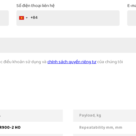
Số điện thoại liên hệ
E-ma
+84
Vietnam
+84
các điều khoản sử dụng và
chính sách quyền riêng tư
của chúng tôi
A
Payload, kg
 R900-2 HO
Repeatability mm, mm