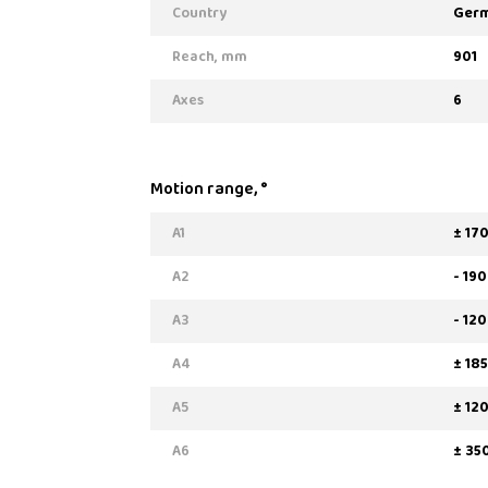
Country
Ger
Reach, mm
901
Axes
6
Motion range, °
A1
± 17
A2
- 19
A3
- 120
A4
± 185
A5
± 12
A6
± 35