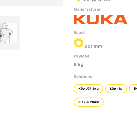
Manufacturer
Reach
901 mm
Payload
6 kg
Solutions
Xếp dỡ hàng
Lắp ráp
Đ
Pick & Place