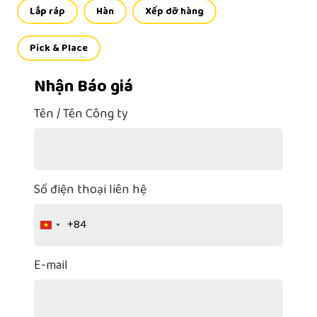
Lắp ráp
Hàn
Xếp dỡ hàng
Pick & Place
Nhận Báo giá
Tên / Tên Công ty
Số điện thoại liên hệ
+84
Vietnam
+84
E-mail