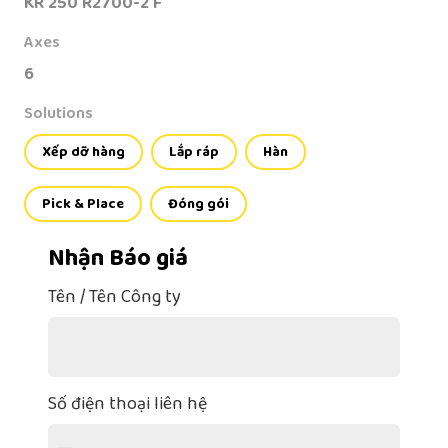
KR 250 R2700-2 F
Axes
6
Solutions
Xếp dỡ hàng
Lắp ráp
Hàn
Pick & Place
Đóng gói
Nhận Báo giá
Tên / Tên Công ty
Số điện thoại liên hệ