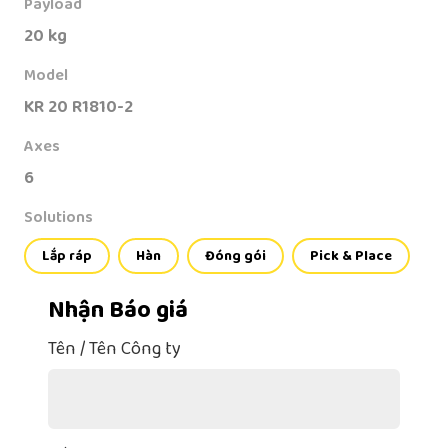
Payload
20 kg
Model
KR 20 R1810-2
Axes
6
Solutions
Lắp ráp
Hàn
Đóng gói
Pick & Place
Nhận Báo giá
Tên / Tên Công ty