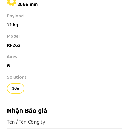
2665 mm
Payload
12 kg
Model
KF262
Axes
6
Solutions
Sơn
Nhận Báo giá
Tên / Tên Công ty