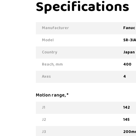
Specifications
Manufacturer
Fanuc
Model
SR-3iA
Country
Japan
Reach, mm
400
Axes
4
Motion range, °
J1
142
J2
145
J3
200m