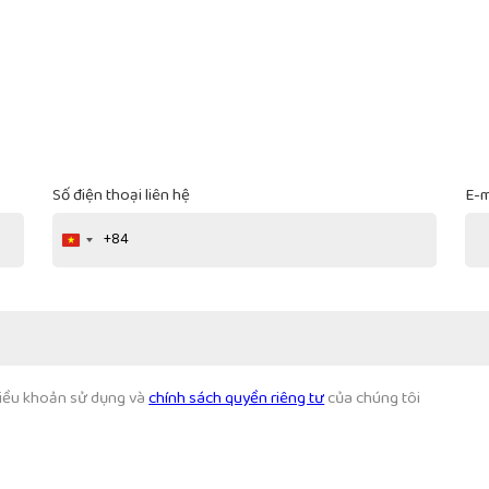
Số điện thoại liên hệ
E-m
+84
Vietnam
+84
 điều khoản sử dụng và
chính sách quyền riêng tư
của chúng tôi