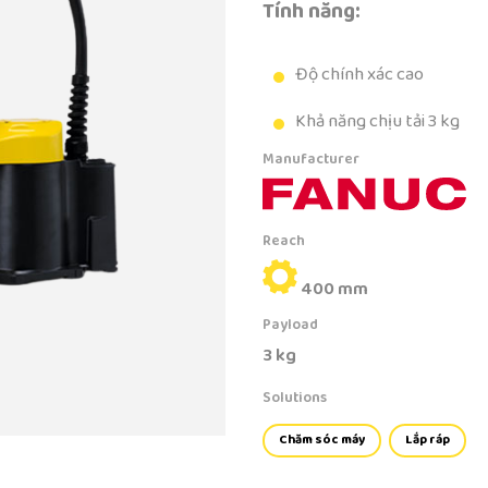
Tính năng:
Độ chính xác cao
Khả năng chịu tải 3 kg
Manufacturer
Reach
400 mm
Payload
3 kg
Solutions
Chăm sóc máy
Lắp ráp