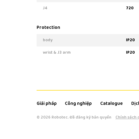
J4
720
Protection
body
IP20
wrist & J3 arm
IP20
Giải pháp
Công nghiệp
Catalogue
Dịc
© 2026 Robotec.
Đã đăng ký bản quyền
Chính sách 