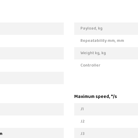
Payload, kg
Repeatability mm, mm
Weight kg, kg
Controller
Maximum speed, °/s
J1
J2
m
J3