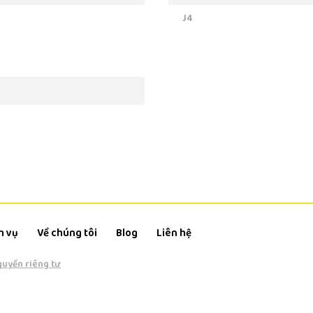
J4
h vụ
Về chúng tôi
Blog
Liên hệ
quyền riêng tư