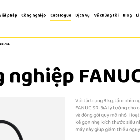
Giải pháp
Công nghiệp
Catalogue
Dịch vụ
Về chúng tôi
Blog
L
SR-3iA
SR-3iA
g nghiệp FANUC
Với tải trọng 3 kg, tầm nhìn
FANUC SR-3iA lý tưởng cho cá
và đóng gói quy mô nhỏ. Hoạt
kế gọn nhẹ, kích thước siêu n
máy này giúp giảm thiểu nguy c