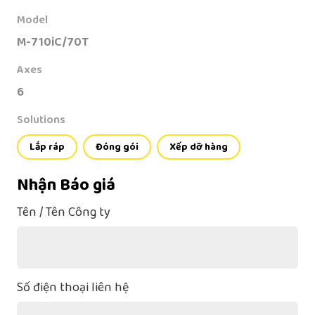
Model
M-710iC/70T
Axes
6
Solutions
Lắp ráp
Đóng gói
Xếp dỡ hàng
Nhận Báo giá
Tên / Tên Công ty
Số điện thoại liên hệ